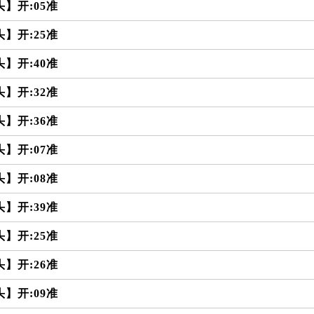
头】开:05准
头】开:25准
头】开:40准
头】开:32准
头】开:36准
头】开:07准
头】开:08准
头】开:39准
头】开:25准
头】开:26准
头】开:09准