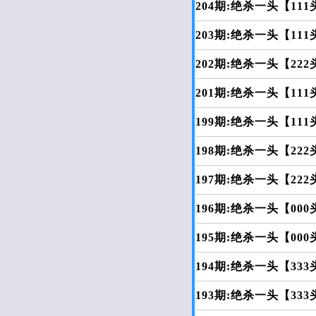
204期:绝杀一头【111
203期:绝杀一头【111
202期:绝杀一头【222
201期:绝杀一头【111
199期:绝杀一头【111
198期:绝杀一头【222
197期:绝杀一头【222
196期:绝杀一头【000
195期:绝杀一头【000
194期:绝杀一头【333
193期:绝杀一头【333