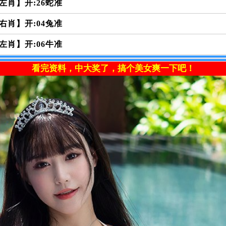
左肖】开:26蛇准
右肖】开:04兔准
左肖】开:06牛准
看完资料，中大奖了，搞个美女爽一下吧！