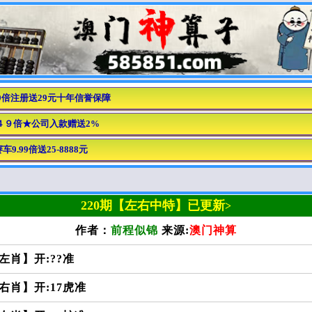
9倍注册送29元十年信誉保障
４９倍★公司入款赠送2%
车9.99倍送25-8888元
220期【左右中特】已更新
>
作者：
前程似锦
来源:
澳门神算
左肖】开:??准
右肖】开:17虎准